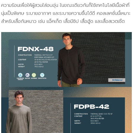
ความร้อนเพื่อให้ผู้สวมใส่อบอุ่น ในขณะเดียวกันก็ใช้เทคโนโลยีเนื้อผ้าที่
นุ่มเป็นพิเศษ ระบายอากาศ และระบายความชื้นได้ดี คอลเลคชั่นนี้เหมาะ
สำหรับเสื้อกันหนาว เช่น แจ็คเก็ต เสื้อมีซิป เสื้อฮู้ด และเสื้อสเวตเชิ้ต