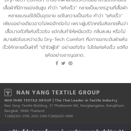
เสื้อผ้าที่มีการแข่งขันสูง คำว่า “แห้งเร็ว” กลายเป็นมาตรฐานที่เสื้อผ้า
หลายแบรนด์ใช้เป็นจุดขาย แต่ในความเป็นจริง คำว่า “แห้งเร็ว”
เพียงอย่างเดียวอาจไม่พออีกต่อไป เพราะผู้บริโภคเริ่มสังเกตเห็นว่า
เสื้อบางตัวที่แห้งเร็วจริง แต่กลับทำให้เหนียวตัว กลิ่นสะสม หรือไม่
สบายผิวในระหว่างวัน Dry-Tech Comfort คือการยกระดับผ้าแห้ง
เร็วให้กลายเป็นผ้าที่ “เข้าใจผู้ใส่” อย่างแท้จริง ไม่ใช่แค่แห้งเร็ว แต่คือ
แห้งอย่างชาญฉลาด...
NAN YANG TEXTILE GROUP | The Thai Leader in Textile Industry
Nan Yang Textile Building, 27 Phetkasem Rd., Nongkangploo, Nongkham,
Bangkok, 10160 Thailand
T.(66)2421-2150, 2421-2160 F.(66)2421-1066