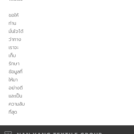
ขอให้
ท่าน
มั่นใจได้
ว่าทาง
เราจะ
เก็บ
รักษา
ข้อมูลที่
ให้มา
อย่างดี
และเป็น
ความลับ
ที่สุด