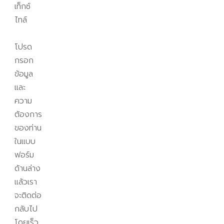
เท็กซ์
ไทล์
โปรด
กรอก
ข้อมูล
และ
ความ
ต้องการ
ของท่าน
ในแบบ
ฟอร์ม
ด้านล่าง
แล้วเรา
จะติดต่อ
กลับไป
โดยเร็ว