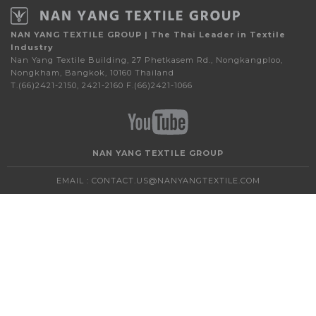
NAN YANG TEXTILE GROUP | The Thai Leader in Textile
Industry
Nan Yang Textile Building, 27 Phetkasem Rd., Nongkangploo,
Nongkham, Bangkok, 10160 Thailand
T.(66)2421-2150, 2421-2160 F.(66)2421-1066
NAN YANG TEXTILE GROUP
EMAIL :
CONTACT.US@NANYANGTEXTILE.COM